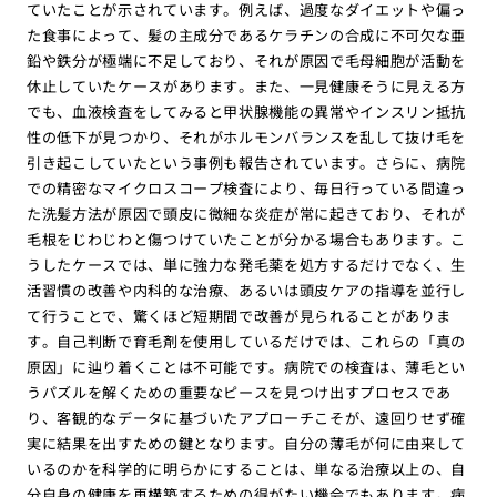
ていたことが示されています。例えば、過度なダイエットや偏っ
た食事によって、髪の主成分であるケラチンの合成に不可欠な亜
鉛や鉄分が極端に不足しており、それが原因で毛母細胞が活動を
休止していたケースがあります。また、一見健康そうに見える方
でも、血液検査をしてみると甲状腺機能の異常やインスリン抵抗
性の低下が見つかり、それがホルモンバランスを乱して抜け毛を
引き起こしていたという事例も報告されています。さらに、病院
での精密なマイクロスコープ検査により、毎日行っている間違っ
た洗髪方法が原因で頭皮に微細な炎症が常に起きており、それが
毛根をじわじわと傷つけていたことが分かる場合もあります。こ
うしたケースでは、単に強力な発毛薬を処方するだけでなく、生
活習慣の改善や内科的な治療、あるいは頭皮ケアの指導を並行し
て行うことで、驚くほど短期間で改善が見られることがありま
す。自己判断で育毛剤を使用しているだけでは、これらの「真の
原因」に辿り着くことは不可能です。病院での検査は、薄毛とい
うパズルを解くための重要なピースを見つけ出すプロセスであ
り、客観的なデータに基づいたアプローチこそが、遠回りせず確
実に結果を出すための鍵となります。自分の薄毛が何に由来して
いるのかを科学的に明らかにすることは、単なる治療以上の、自
分自身の健康を再構築するための得がたい機会でもあります。病