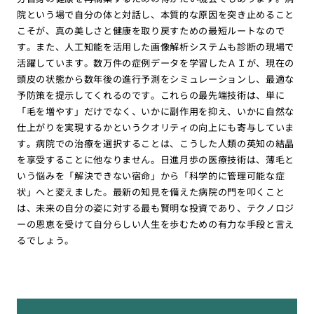
院という場で自分の体と対話し、本質的な原因を突き止めること
こそが、真の美しさと健康を取り戻すための最短ルートなので
す。また、人工知能を活用した画像解析システムも診断の現場で
活躍しています。数万件の症例データを学習したＡＩが、現在の
頭皮の状態から数年後の進行予測をシミュレーションし、最適な
予防策を提示してくれるのです。これらの最先端技術は、単に
「毛を増やす」だけでなく、いかに副作用を抑え、いかに自然な
仕上がりを実現するかというクオリティの向上にも寄与していま
す。病院での治療を選択することは、こうした人類の英知の結晶
を享受することに他なりません。日進月歩の医療技術は、薄毛と
いう悩みを「解決できない宿命」から「科学的に管理可能な症
状」へと変えました。最新の知見を備えた病院の門を叩くこと
は、未来の自分の姿に対する最も賢明な投資であり、テクノロジ
ーの恩恵を受けて自分らしい人生を歩むための有力な手段と言え
るでしょう。