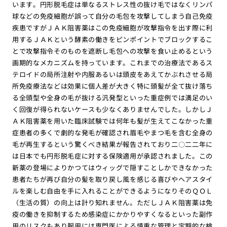
います。円形脱毛症は単なるストレス性の抜け毛ではなくリンパ
球などの免疫細胞が誤って自分の毛包を攻撃してしまう自己免疫
疾患ですがＪＡＫ阻害薬はこの免疫細胞が攻撃指令を出す際に利
用するＪＡＫという酵素の働きをピンポイントでブロックするこ
とで攻撃指令そのものを遮断し毛包への攻撃を食い止めるという
画期的なメカニズムを持っています。これまでの治療法であるス
テロイドの局所注射や内服あるいは頭皮をあえてかぶれさせる局
所免疫療法などは効果に個人差が大きく特に頭髪が全て抜け落ち
る全頭型や全身の毛が抜ける汎発型といった重症例では満足のい
く回復が得られないケースも少なくありませんでした。しかしＪ
ＡＫ阻害薬を用いた臨床試験では何年も髪が生えてこなかった重
症患者の多くで劇的な発毛が確認され眉毛やまつ毛を含む全身の
毛が再生するという驚くべき結果が報告されており二〇二二年に
は日本でも円形脱毛症に対する保険適用が承認されました。この
新薬の登場によりかつてはウィッグで隠すことしかできなかった
患者たちが再び自分の髪を取り戻し風を感じる喜びやヘアスタイ
ルを楽しむ自由を手に入れることができるようになりそのＱＯＬ
（生活の質）の向上は計り知れません。ただしＪＡＫ阻害薬は免
疫の働きを抑制するため感染症にかかりやすくなるといった副作
用のリスクもあり服用には専門医による慎重な管理と定期的な検