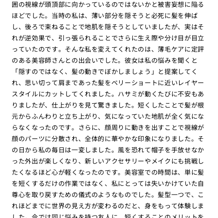
囲の視線が頭頂部に向かっているのではないかと被害妄想に陥る
ほどでした。当時の私は、薄い部分を隠そうと必死に髪を伸ば
し、後ろで束ねることで地肌を隠そうとしていましたが、実はそ
れが逆効果で、引っ張られることでさらに生え際や分け目が目立
っていたのです。そんな私を変えてくれたのは、薄毛ケアに定評
のある美容師さんとの出会いでした。彼女は私の悩みを聞くと
「隠すのではなく、髪の動きでぼかしましょう」と提案してく
れ、思い切って肩まであった髪をベリーショートに近いレイヤー
スタイルにカットしてくれました。ハサミが動くたびに不安もあ
りましたが、仕上がりを見て驚きました。短くしたことで髪が根
元からふんわりと立ち上がり、気になっていた地肌が全く気にな
らなくなったのです。さらに、顔周りに動きを出すことで視線が
顔のパーツに分散され、全体的に華やかな印象になりました。そ
の日から私の毎日は一変しました。風を恐れて帽子を手放せなか
った外出が楽しくなり、新しいアクセサリーやメイクにも挑戦し
たくなるほど心が軽くなったのです。美容室での時間は、単に髪
を短くするだけの作業ではなく、私にとっては失いかけていた自
尊心を取り戻すための儀式のようなものでした。髪型一つで、こ
れほどまでに世界の見え方が変わるのだと、身をもって体験しま
した。今では同じ悩みを持つ友人に、短くすることのメリットを